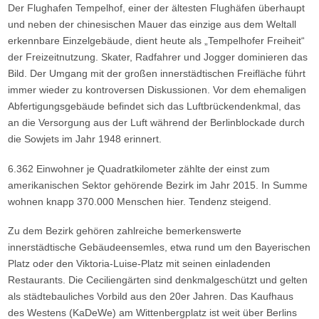
Der Flughafen Tempelhof, einer der ältesten Flughäfen überhaupt
und neben der chinesischen Mauer das einzige aus dem Weltall
erkennbare Einzelgebäude, dient heute als „Tempelhofer Freiheit“
der Freizeitnutzung. Skater, Radfahrer und Jogger dominieren das
Bild. Der Umgang mit der großen innerstädtischen Freifläche führt
immer wieder zu kontroversen Diskussionen. Vor dem ehemaligen
Abfertigungsgebäude befindet sich das Luftbrückendenkmal, das
an die Versorgung aus der Luft während der Berlinblockade durch
die Sowjets im Jahr 1948 erinnert.
6.362 Einwohner je Quadratkilometer zählte der einst zum
amerikanischen Sektor gehörende Bezirk im Jahr 2015. In Summe
wohnen knapp 370.000 Menschen hier. Tendenz steigend.
Zu dem Bezirk gehören zahlreiche bemerkenswerte
innerstädtische Gebäudeensemles, etwa rund um den Bayerischen
Platz oder den Viktoria-Luise-Platz mit seinen einladenden
Restaurants. Die Ceciliengärten sind denkmalgeschützt und gelten
als städtebauliches Vorbild aus den 20er Jahren. Das Kaufhaus
des Westens (KaDeWe) am Wittenbergplatz ist weit über Berlins