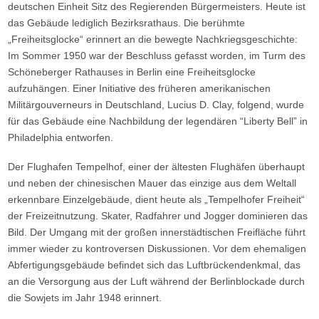
deutschen Einheit Sitz des Regierenden Bürgermeisters. Heute ist
das Gebäude lediglich Bezirksrathaus. Die berühmte
„Freiheitsglocke“ erinnert an die bewegte Nachkriegsgeschichte:
Im Sommer 1950 war der Beschluss gefasst worden, im Turm des
Schöneberger Rathauses in Berlin eine Freiheitsglocke
aufzuhängen. Einer Initiative des früheren amerikanischen
Militärgouverneurs in Deutschland, Lucius D. Clay, folgend, wurde
für das Gebäude eine Nachbildung der legendären “Liberty Bell” in
Philadelphia entworfen.
Der Flughafen Tempelhof, einer der ältesten Flughäfen überhaupt
und neben der chinesischen Mauer das einzige aus dem Weltall
erkennbare Einzelgebäude, dient heute als „Tempelhofer Freiheit“
der Freizeitnutzung. Skater, Radfahrer und Jogger dominieren das
Bild. Der Umgang mit der großen innerstädtischen Freifläche führt
immer wieder zu kontroversen Diskussionen. Vor dem ehemaligen
Abfertigungsgebäude befindet sich das Luftbrückendenkmal, das
an die Versorgung aus der Luft während der Berlinblockade durch
die Sowjets im Jahr 1948 erinnert.